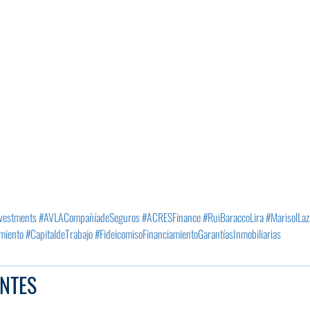
vestments
#AVLACompañíadeSeguros
#ACRESFinance
#RuiBaraccoLira
#MarisolLaz
miento
#CapitaldeTrabajo
#FideicomisoFinanciamientoGarantíasInmobiliarias
NTES