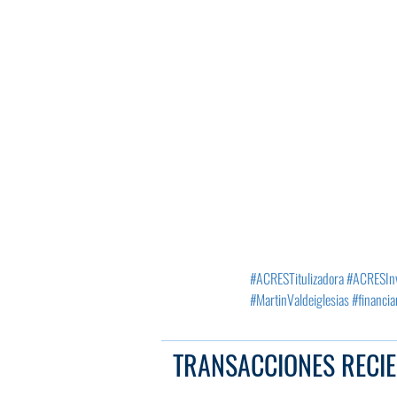
#ACRESTitulizadora
#ACRESIn
#MartinValdeiglesias
#financia
TRANSACCIONES RECIE