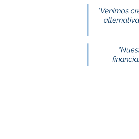
"Venimos cr
alternativ
"Nuest
financia