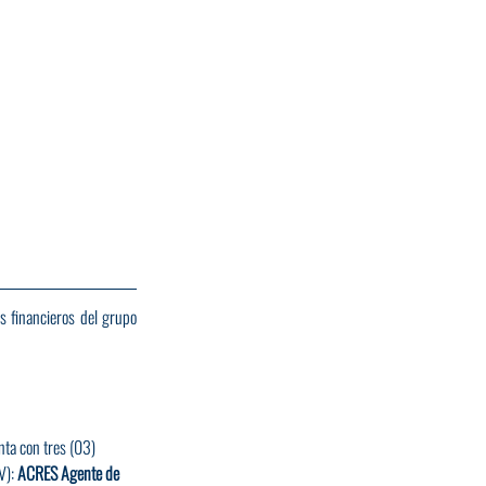
 financieros del grupo 
nta con tres (03) 
): 
ACRES Agente de 