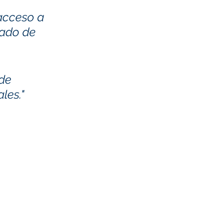
acceso a 
cado de 
de 
les."