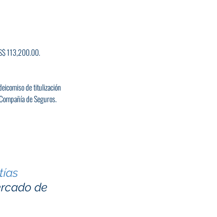
 US$ 113,200.00.
eicomiso de titulización 
u Compañía de Seguros.
tías 
ercado de 