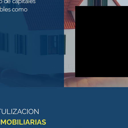
 de capitales
ebles como
TULIZACION
NMOBILIARIAS