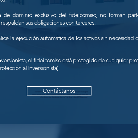
on de dominio exclusivo del fideicomiso, no forman par
 respaldan sus obligaciones con terceros.
alice la ejecución automática de los activos sin necesidad 
versionista, el fideicomiso está protegido de cualquier pre
rotección al Inversionista)
Contáctanos
"Los fideicomisos de titulización con garantías inmobiliarias permiten que las empresas capten
financiamiento en el mercado de capitales con respaldo de sus inmuebles, a la vez que proveen nuevas
alternativas de inversión a los inversionistas." - Rui Baracco Lira, ACRES Investments