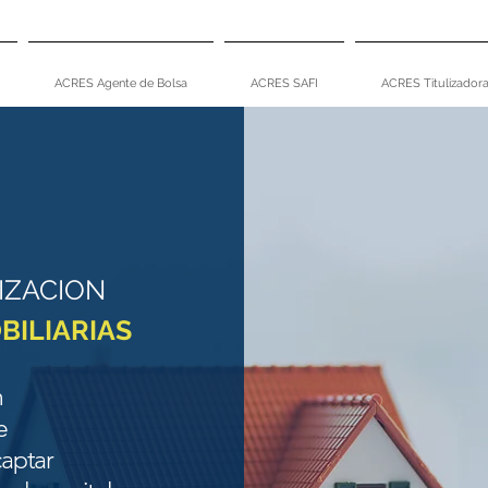
ACRES Agente de Bolsa
ACRES SAFI
ACRES Titulizador
LIZACION
BILIARIAS
n
de
captar