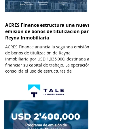
ACRES Finance estructura una nueva
emisión de bonos de titulización para
Reyna Inmobiliaria
ACRES Finance anuncia la segunda emisión
de bonos de titulización de Reyna
Inmobiliaria por USD 1,035,000, destinada a
financiar su capital de trabajo. La operación
consolida el uso de estructuras de
titulización como alternativa de
financiamiento cada vez más viable y
atractiva para empresas que operan en el
sector inmobiliario. Esta modalidad permite
a las desarrolladoras inmobiliarias
monetizar flujos futuros de efectivo a través
de la emisión de valores negociables en el