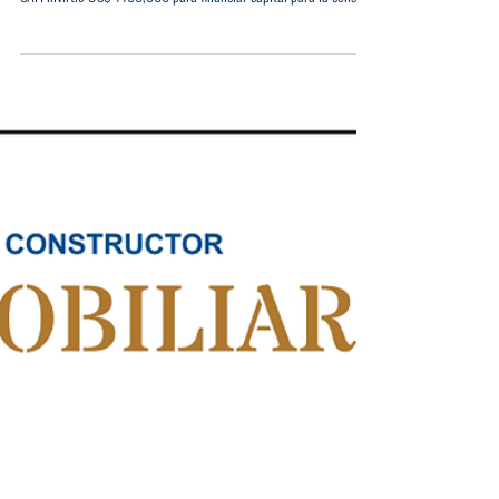
Fondo de Inversión "Capital
Constructor" de ACRES SAFI financió
proyecto inmobiliario por
El Fondo de Inversión Privado "Capital Constructor" de ACRES
SAFI invirtió US$ 1'100,000 para financiar capital para la constr