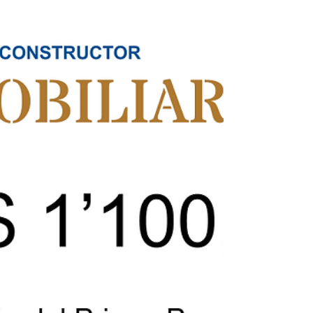
inmobiliario Valente del Grupo Caral
ACRES SAFI concretó el financiamiento del proyecto inmobiliario
Valente del Grupo Caral mediante uno de sus fondos de
inversión.