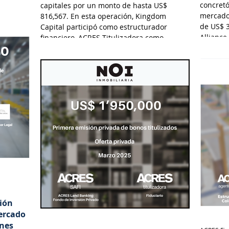
concretó
capitales por un monto de hasta US$
mercado
816,567. En esta operación, Kingdom
de US$ 3
Capital participó como estructurador
Alliance
financiero, ACRES Titulizadora como
Tituliza
Fiduciario, ACRES SAB como Agente
Valdez 
Estructurador y Lau-Tam & Walde como
asesor legal.
sión
Mercado
ones