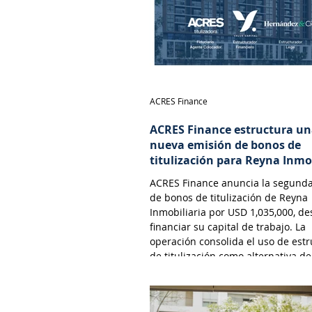
ACRES Finance
ACRES Finance estructura u
nueva emisión de bonos de
titulización para Reyna Inmo
ACRES Finance anuncia la segund
de bonos de titulización de Reyna
Inmobiliaria por USD 1,035,000, de
financiar su capital de trabajo. La
operación consolida el uso de est
de titulización como alternativa de
financiamiento cada vez más viabl
atractiva para empresas que opera
sector inmobiliario. Esta modalida