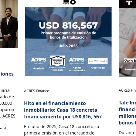
biliarias
o a
gociables
siones
iaria
ACRES Fi
ACRES Finance
cado de
Tale In
Hito en el financiamiento
00,000
financ
ciparon
inmobiliario: Casa 18 concreta
millon
o, ACRES
financiamiento por US$ 816, 567
bonos 
En julio de 2025, Casa 18 concretó su
gal.
Durante 
primera emisión en el mercado de