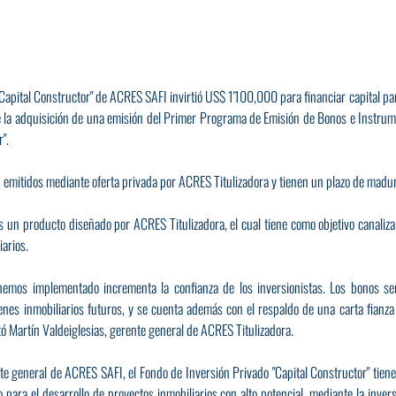
Capital Constructor" de ACRES SAFI invirtió US$ 1'100,000 para financiar capital par
e la adquisición de una emisión del Primer Programa de Emisión de Bonos e Instrume
".
on emitidos mediante oferta privada por ACRES Titulizadora y tienen un plazo de mad
s un producto diseñado por ACRES Titulizadora, el cual tiene como objetivo canalizar
iarios.
 hemos implementado incrementa la confianza de los inversionistas. Los bonos se
enes inmobiliarios futuros, y se cuenta además con el respaldo de una carta fianza
 Martín Valdeiglesias, gerente general de ACRES Titulizadora.
 general de ACRES SAFI, el Fondo de Inversión Privado "Capital Constructor" tiene 
o para el desarrollo de proyectos inmobiliarios con alto potencial, mediante la inver