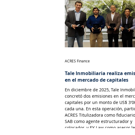
permite a las desarrolladoras inmo
monetizar flujos futuros de efectiv
través de la emisión de valores ne
en el
ACRES Finance
Tale Inmobiliaria realiza emi
en el mercado de capitales
En diciembre de 2025, Tale Inmobil
concretó dos emisiones en el mer
capitales por un monto de US$ 3'0
cada una. En esta operación, parti
ACRES Titulizadora como fiduciari
SAB como agente estructurador y
colocador, y EY Law como asesor le