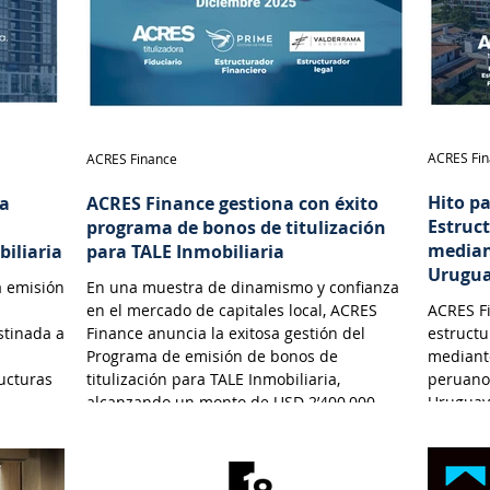
ACRES Fi
ACRES Finance
Hito p
na
ACRES Finance gestiona con éxito
Estruc
programa de bonos de titulización
median
biliaria
para TALE Inmobiliaria
Urugu
a emisión
En una muestra de dinamismo y confianza
en el mercado de capitales local, ACRES
ACRES Fi
stinada a
Finance anuncia la exitosa gestión del
estructu
Programa de emisión de bonos de
mediante
ructuras
titulización para TALE Inmobiliaria,
peruano
alcanzando un monto de USD 2’400,000.
Uruguay
e y
n en el
d