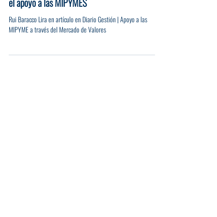
ACRES Finance comenta en Diario
Gestión sobre el Mercado de Valores y
el apoyo a las MIPYMES
Rui Baracco Lira en artículo en Diario Gestión | Apoyo a las
MIPYME a través del Mercado de Valores
ACRES Agente de Bolsa
ACRES Finance
ACRES SAB
ACRES SAFI
ACRES Sociedad Agente de Bolsa
ACRES Titulizadora
ASG
AVLA Compañía de Seguros
Alternativa de Financiamiento
Arbe Abogados
Atria Energía
BVL
Bolsa de Valores de Lima
Bolsa de Valores de Lima - BVL
Bonos Corporativos
CARAL
CAVALI
Capital Constructor Inmobiliario
Capital de Trabajo