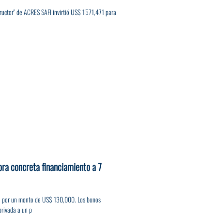
ructor" de ACRES SAFI invirtió US$ 1'571,471 para
ora concreta financiamiento a 7
s, por un monto de US$ 130,000. Los bonos
privada a un p