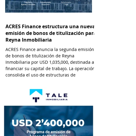
ACRES Finance estructura una nueva
emisión de bonos de titulización para
Reyna Inmobiliaria
ACRES Finance anuncia la segunda emisión
de bonos de titulización de Reyna
Inmobiliaria por USD 1,035,000, destinada a
financiar su capital de trabajo. La operación
consolida el uso de estructuras de
titulización como alternativa de
financiamiento cada vez más viable y
atractiva para empresas que operan en el
sector inmobiliario. Esta modalidad permite
a las desarrolladoras inmobiliarias
monetizar flujos futuros de efectivo a través
de la emisión de valores negociables en el