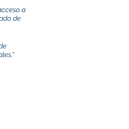
acceso a 
cado de 
de 
les."