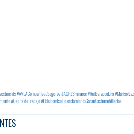
vestments
#AVLACompañíadeSeguros
#ACRESFinance
#RuiBaraccoLira
#MarisolLaz
miento
#CapitaldeTrabajo
#FideicomisoFinanciamientoGarantíasInmobiliarias
NTES