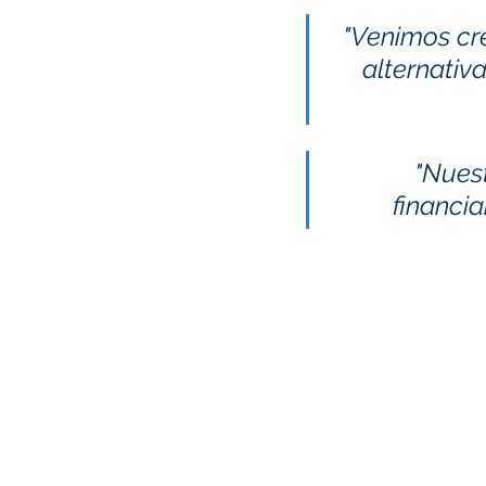
"Venimos cr
alternativ
"Nuest
financia