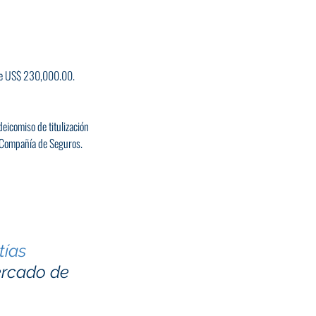
o de US$ 230,000.00.
eicomiso de titulización 
u Compañía de Seguros.
tías 
ercado de 