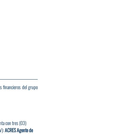
 financieros del grupo 
nta con tres (03) 
): 
ACRES Agente de 