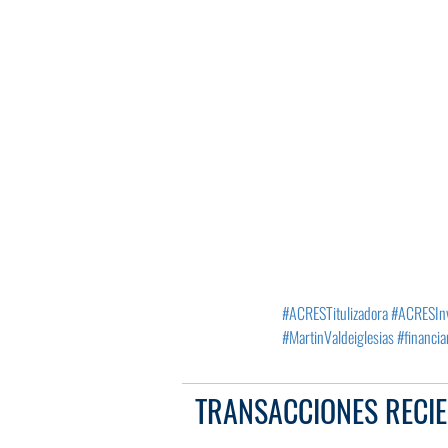
#ACRESTitulizadora
#ACRESIn
#MartinValdeiglesias
#financia
TRANSACCIONES RECIE