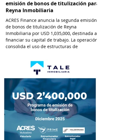
emisión de bonos de titulización para
Reyna Inmobiliaria
ACRES Finance anuncia la segunda emisión
de bonos de titulización de Reyna
Inmobiliaria por USD 1,035,000, destinada a
financiar su capital de trabajo. La operación
consolida el uso de estructuras de
titulización como alternativa de
financiamiento cada vez más viable y
atractiva para empresas que operan en el
sector inmobiliario. Esta modalidad permite
a las desarrolladoras inmobiliarias
monetizar flujos futuros de efectivo a través
de la emisión de valores negociables en el