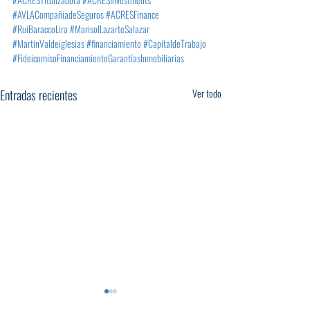
#AVLACompañíadeSeguros
#ACRESFinance
#RuiBaraccoLira
#MarisolLazarteSalazar
#MartinValdeiglesias
#financiamiento
#CapitaldeTrabajo
#FideicomisoFinanciamientoGarantíasInmobiliarias
Entradas recientes
Ver todo