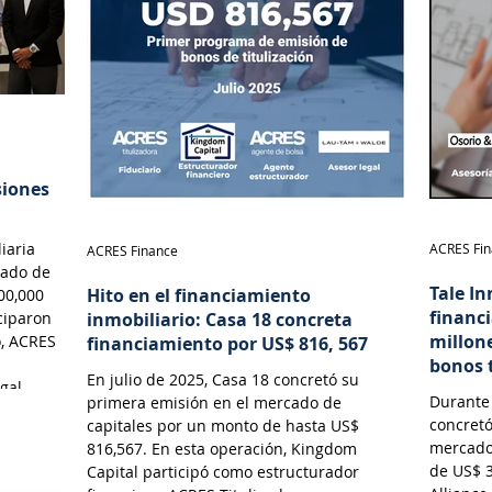
siones
iaria
ACRES Fi
ACRES Finance
cado de
Tale In
Hito en el financiamiento
00,000
financ
ciparon
inmobiliario: Casa 18 concreta
millon
o, ACRES
financiamiento por US$ 816, 567
bonos 
En julio de 2025, Casa 18 concretó su
gal.
Durante 
primera emisión en el mercado de
concretó
capitales por un monto de hasta US$
mercado
816,567. En esta operación, Kingdom
de US$ 3
Capital participó como estructurador