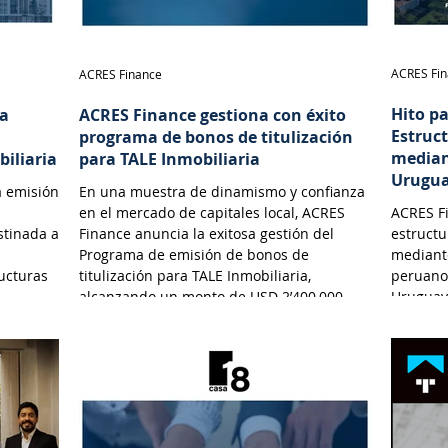
ACRES Fi
ACRES Finance
Hito p
na
ACRES Finance gestiona con éxito
Estruc
programa de bonos de titulización
median
biliaria
para TALE Inmobiliaria
Urugu
a emisión
En una muestra de dinamismo y confianza
en el mercado de capitales local, ACRES
ACRES Fi
stinada a
Finance anuncia la exitosa gestión del
estructu
Programa de emisión de bonos de
mediante
ructuras
titulización para TALE Inmobiliaria,
peruano
alcanzando un monto de USD 2’400,000.
Uruguay
e y
n en el
d
biliarias
o a
gociables