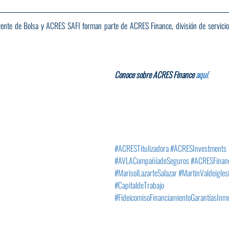
nte de Bolsa y ACRES SAFI forman parte de ACRES Finance, división de servicios
Conoce sobre ACRES Finance 
aquí
.
#ACRESTitulizadora
#ACRESInvestments
#AVLACompañíadeSeguros
#ACRESFinan
#MarisolLazarteSalazar
#MartinValdeigles
#CapitaldeTrabajo
#FideicomisoFinanciamientoGarantíasInmo