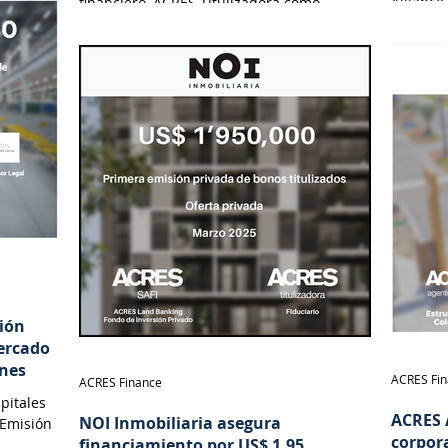
Alliance
financiero, ACRES Titulizadora como
Tituliza
Fiduciario, ACRES SAB como Agente
Valdez 
Estructurador y Lau-Tam & Walde como
asesor legal.
sión
Mercado
ones
ACRES Fi
ACRES Finance
pitales
ACRES 
NOI Inmobiliaria asegura
 Emisión
corpora
financiamiento por US$ 1.95