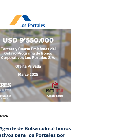
 Capital y con la asesoría de ACRES
dora y por el estudio Osorio &
abogados.
nance
Agente de Bolsa colocó bonos
tivos para los Portales por