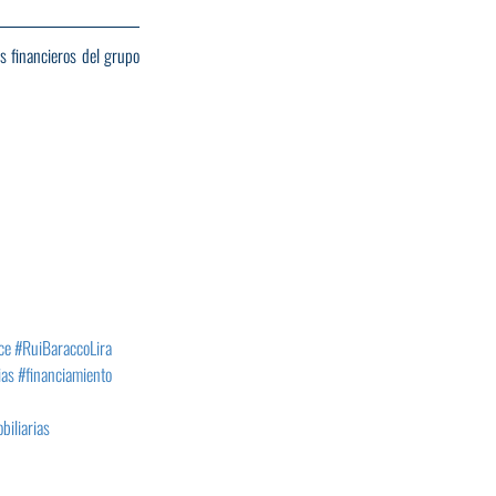
 financieros del grupo 
ce
#RuiBaraccoLira
ias
#financiamiento
biliarias