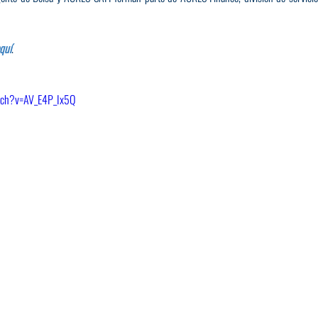
quí
.
tch?v=AV_E4P_Ix5Q