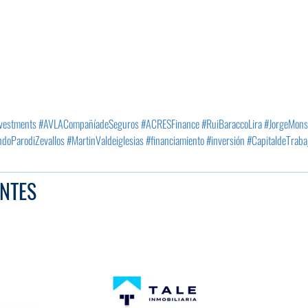
vestments
#AVLACompañíadeSeguros
#ACRESFinance
#RuiBaraccoLira
#JorgeMons
ndoParodiZevallos
#MartinValdeiglesias
#financiamiento
#inversión
#CapitaldeTraba
NTES