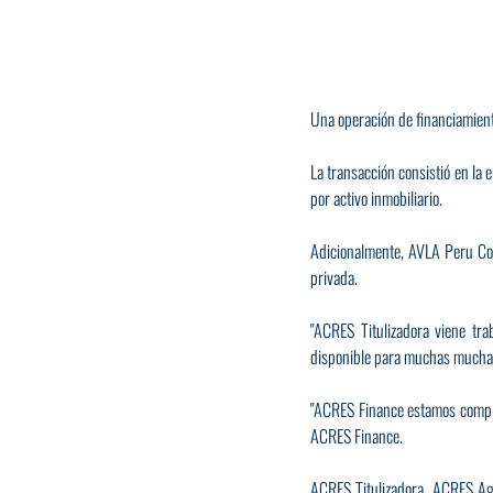
Una operación de financiamient
La transacción consistió en la
por activo inmobiliario. 
Adicionalmente, AVLA Peru Com
privada.
"ACRES Titulizadora viene tr
disponible para muchas muchas 
"ACRES Finance estamos comprom
ACRES Finance.
ACRES Titulizadora, ACRES Age