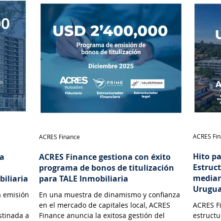
ACRES Fi
ACRES Finance
Hito p
na
ACRES Finance gestiona con éxito
Estruc
programa de bonos de titulización
median
biliaria
para TALE Inmobiliaria
Urugu
a emisión
En una muestra de dinamismo y confianza
en el mercado de capitales local, ACRES
ACRES Fi
stinada a
Finance anuncia la exitosa gestión del
estructu