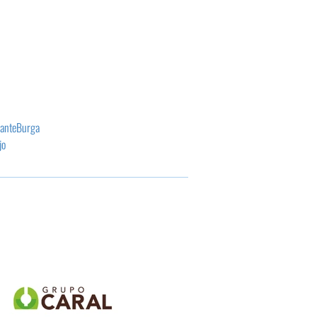
anteBurga
jo