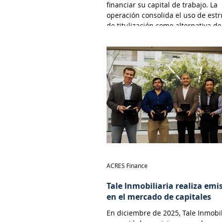
financiar su capital de trabajo. La
operación consolida el uso de est
de titulización como alternativa de
financiamiento cada vez más viabl
atractiva para empresas que opera
sector inmobiliario. Esta modalida
permite a las desarrolladoras inmo
monetizar flujos futuros de efectiv
través de la emisión de valores ne
en el
ACRES Finance
Tale Inmobiliaria realiza emi
en el mercado de capitales
En diciembre de 2025, Tale Inmobil