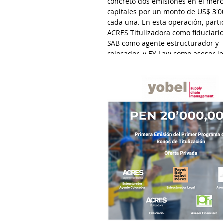
concretó dos emisiones en el mer
capitales por un monto de US$ 3'0
cada una. En esta operación, parti
ACRES Titulizadora como fiduciari
SAB como agente estructurador y
colocador, y EY Law como asesor le