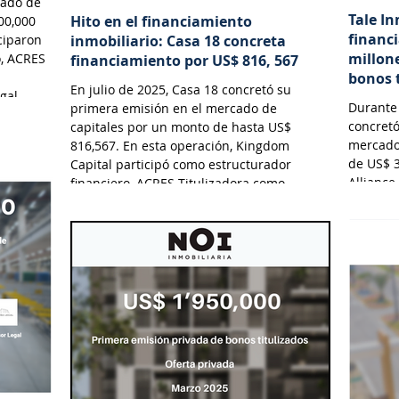
cado de
Tale In
Hito en el financiamiento
00,000
financ
ciparon
inmobiliario: Casa 18 concreta
millon
o, ACRES
financiamiento por US$ 816, 567
bonos 
En julio de 2025, Casa 18 concretó su
gal.
Durante 
primera emisión en el mercado de
concretó
capitales por un monto de hasta US$
mercado
816,567. En esta operación, Kingdom
de US$ 3
Capital participó como estructurador
Alliance
financiero, ACRES Titulizadora como
Tituliza
Fiduciario, ACRES SAB como Agente
Valdez 
Estructurador y Lau-Tam & Walde como
asesor legal.