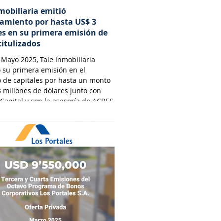
mobiliaria emitió
iamiento por hasta US$ 3
es en su primera emisión de
titulizados
Mayo 2025, Tale Inmobiliaria
 su primera emisión en el
 de capitales por hasta un monto
 millones de dólares junto con
 Capital y con la asesoría de ACRES
dora y por el estudio Osorio &
abogados.