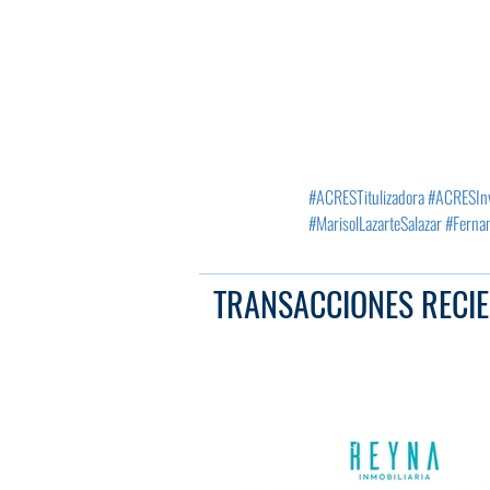
#ACRESTitulizadora
#ACRESIn
#MarisolLazarteSalazar
#Ferna
TRANSACCIONES RECIE