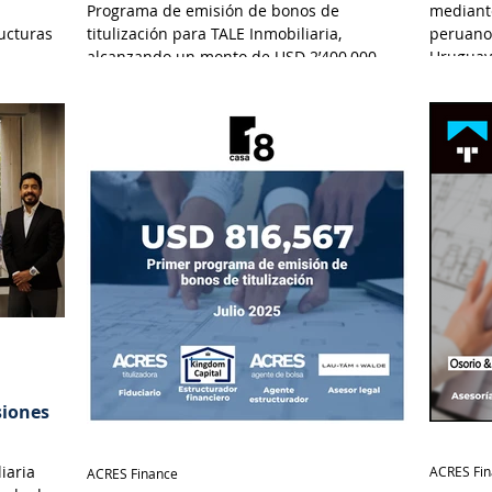
Programa de emisión de bonos de
mediante
ructuras
titulización para TALE Inmobiliaria,
peruano
alcanzando un monto de USD 2’400,000.
Uruguay
e y
n en el
d
biliarias
o a
gociables
siones
iaria
ACRES Fi
ACRES Finance