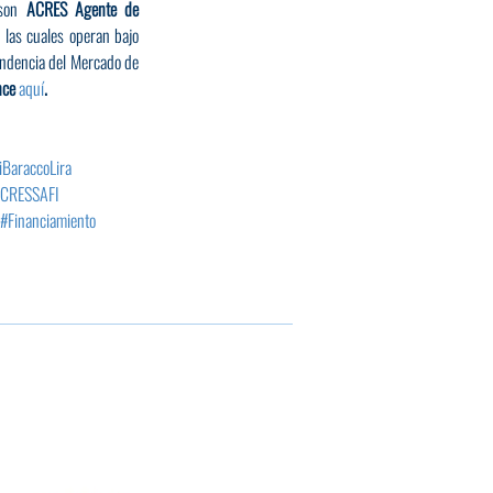
son 
ACRES Agente de 
, las cuales operan bajo 
endencia del Mercado de 
ce 
aquí
.
iBaraccoLira
CRESSAFI
#Financiamiento