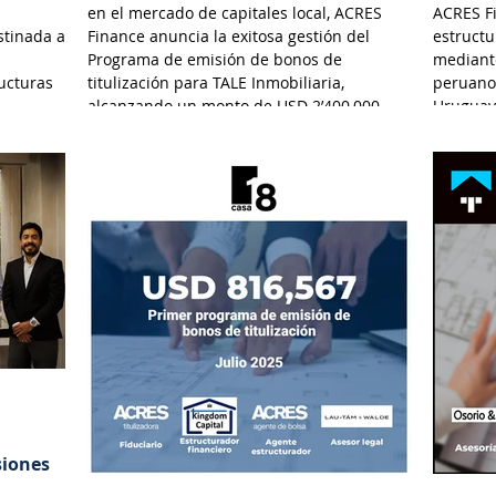
en el mercado de capitales local, ACRES
ACRES Fi
stinada a
Finance anuncia la exitosa gestión del
estructu
Programa de emisión de bonos de
mediante
ructuras
titulización para TALE Inmobiliaria,
peruano
alcanzando un monto de USD 2’400,000.
Uruguay
e y
n en el
d
biliarias
o a
gociables
siones