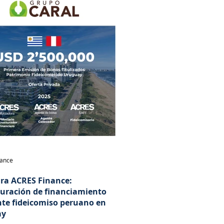
nance
ara ACRES Finance:
turación de financiamiento
te fideicomiso peruano en
ay