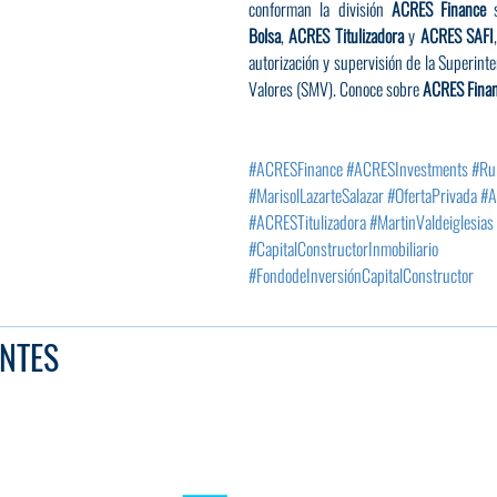
conforman la división 
ACRES Finance
 
Bolsa
, 
ACRES Titulizadora
 y 
ACRES SAFI
autorización y supervisión de la Superint
Valores (SMV). Conoce sobre 
ACRES Finan
#ACRESFinance
#ACRESInvestments
#Ru
#MarisolLazarteSalazar
#OfertaPrivada
#A
#ACRESTitulizadora
#MartinValdeiglesias
#CapitalConstructorInmobiliario
#FondodeInversiónCapitalConstructor
NTES