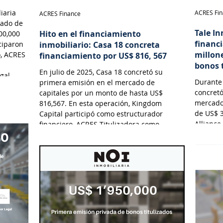
iaria
ACRES Fi
ACRES Finance
cado de
Tale In
Hito en el financiamiento
00,000
financ
ciparon
inmobiliario: Casa 18 concreta
millon
o, ACRES
financiamiento por US$ 816, 567
bonos 
En julio de 2025, Casa 18 concretó su
gal.
Durante 
primera emisión en el mercado de
concretó
capitales por un monto de hasta US$
mercado
816,567. En esta operación, Kingdom
de US$ 3
Capital participó como estructurador
Alliance
financiero, ACRES Titulizadora como
Tituliza
Fiduciario, ACRES SAB como Agente
Valdez 
Estructurador y Lau-Tam & Walde como
asesor legal.