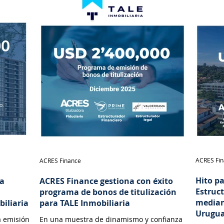
ACRES Fi
ACRES Finance
Hito p
na
ACRES Finance gestiona con éxito
Estruc
programa de bonos de titulización
median
biliaria
para TALE Inmobiliaria
Urugu
a emisión
En una muestra de dinamismo y confianza