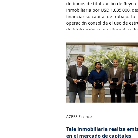
de bonos de titulización de Reyna
Inmobiliaria por USD 1,035,000, de
financiar su capital de trabajo. La
operación consolida el uso de est
de titulización como alternativa de
financiamiento cada vez más viabl
atractiva para empresas que opera
sector inmobiliario. Esta modalida
permite a las desarrolladoras inmo
monetizar flujos futuros de efectiv
través de la emisión de valores ne
en el
ACRES Finance
Tale Inmobiliaria realiza emi
en el mercado de capitales