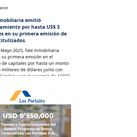
nance
mobiliaria emitió
iamiento por hasta US$ 3
es en su primera emisión de
titulizados
Mayo 2025, Tale Inmobiliaria
 su primera emisión en el
 de capitales por hasta un monto
 millones de dólares junto con
 Capital y con la asesoría de ACRES
dora y por el estudio Osorio &
abogados.