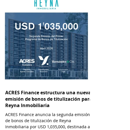
ACRES Titulizadora realizó una
ACRES Agente de Bol
nueva emisión de US$ 3 millones
bonos corporativos pa
para un proyecto inmobiliario
Portales por USD 7.5 
ACRES Finance estructura una nueva
emisión de bonos de titulización para
Reyna Inmobiliaria
ACRES Finance anuncia la segunda emisión
de bonos de titulización de Reyna
Inmobiliaria por USD 1,035,000, destinada a