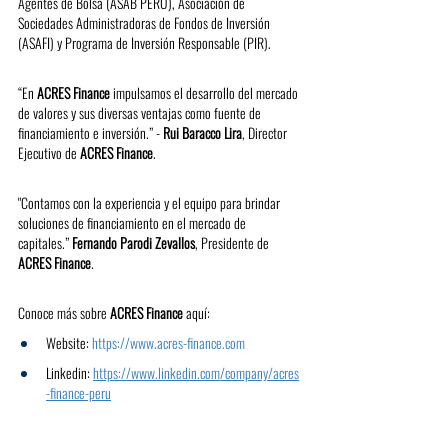
Agentes de Bolsa (ASAB PERU), Asociación de 
Sociedades Administradoras de Fondos de Inversión 
(ASAFI) y Programa de Inversión Responsable (PIR).
“En 
ACRES Finance
 impulsamos el desarrollo del mercado 
de valores y sus diversas ventajas como fuente de 
financiamiento e inversión.” - 
Rui Baracco Lira
, Director 
Ejecutivo de 
ACRES Finance
.
"Contamos con la experiencia y el equipo para brindar 
soluciones de financiamiento en el mercado de 
capitales.” 
Fernando Parodi Zevallos
, Presidente de 
ACRES Finance
.
Conoce más sobre 
ACRES Finance
 aquí:
Website:
 https://www.acres-finance.com
Linkedin:
https://www.linkedin.com/company/acres
-finance-peru