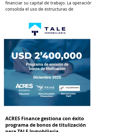
financiar su capital de trabajo. La operación
consolida el uso de estructuras de
titulización como alternativa de
financiamiento cada vez más viable y
atractiva para empresas que operan en el
sector inmobiliario. Esta modalidad permite
a las desarrolladoras inmobiliarias
monetizar flujos futuros de efectivo a través
de la emisión de valores negociables en el
ACRES Finance gestiona con éxito
programa de bonos de titulización
para TALE Inmobiliaria