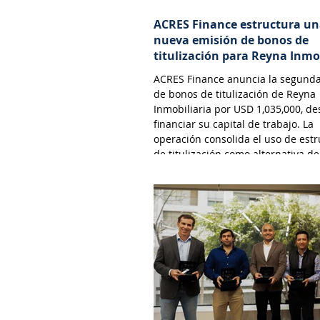
ACRES Finance estructura u
nueva emisión de bonos de
titulización para Reyna Inmo
ACRES Finance anuncia la segund
de bonos de titulización de Reyna
Inmobiliaria por USD 1,035,000, de
financiar su capital de trabajo. La
operación consolida el uso de est
de titulización como alternativa de
financiamiento cada vez más viabl
atractiva para empresas que opera
sector inmobiliario. Esta modalida
permite a las desarrolladoras inmo
monetizar flujos futuros de efectiv
través de la emisión de valores ne
en el