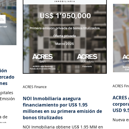
sión
Mercado
ones
ACRES Fi
ACRES Finance
pitales
ACRES 
NOI Inmobiliaria asegura
 Emisión
corpora
financiamiento por US$ 1.95
USD 9.
millones en su primera emisión de
a de
bonos titulizados
Nueva e
 que
NOI Inmobiliaria obtiene US$ 1.95 MM en
 el cual