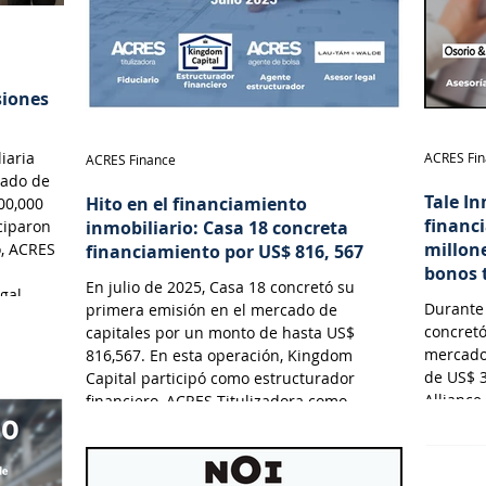
siones
iaria
ACRES Fi
ACRES Finance
cado de
Tale In
Hito en el financiamiento
00,000
financ
ciparon
inmobiliario: Casa 18 concreta
millon
o, ACRES
financiamiento por US$ 816, 567
bonos 
En julio de 2025, Casa 18 concretó su
gal.
Durante 
primera emisión en el mercado de
concretó
capitales por un monto de hasta US$
mercado
816,567. En esta operación, Kingdom
de US$ 3
Capital participó como estructurador
Alliance
financiero, ACRES Titulizadora como
Tituliza
Fiduciario, ACRES SAB como Agente
Valdez 
Estructurador y Lau-Tam & Walde como
asesor legal.