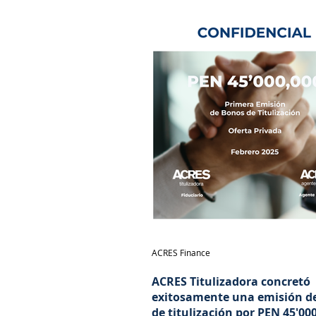
permitirá emisiones hasta por S/ 
millones.
ACRES Finance
ACRES Titulizadora concretó
exitosamente una emisión d
de titulización por PEN 45'00