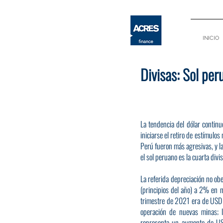
INICIO
Divisas: Sol per
La tendencia del dólar continu
iniciarse el retiro de estímulo
Perú fueron más agresivas, y la
el sol peruano es la cuarta di
La referida depreciación no o
(principios del año) a 2% en no
trimestre de 2021 era de USD 
operación de nuevas minas; l
representa un aumento de USD