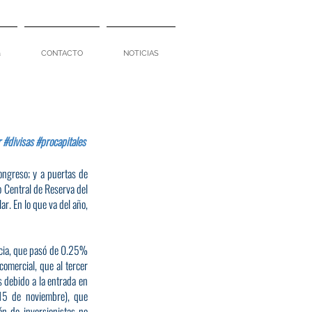
a
CONTACTO
NOTICIAS
r
#divisas
#procapitales
ongreso; y a puertas de 
o Central de Reserva del 
r. En lo que va del año, 
cia, que pasó de 0.25% 
omercial, que al tercer 
debido a la entrada en 
15 de noviembre), que 
 de inversionistas no 