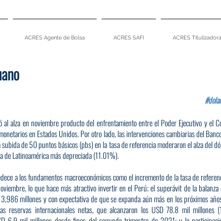
ACRES Agente de Bolsa
ACRES SAFI
ACRES Titulizador
uano
#dola
ó al alza en noviembre producto del enfrentamiento entre el Poder Ejecutivo y el C
s monetarios en Estados Unidos. Por otro lado, las intervenciones cambiarias del Banc
 subida de 50 puntos básicos (pbs) en la tasa de referencia moderaron el alza del dóla
visa de Latinoamérica más depreciada (11.01%).
bedece a los fundamentos macroeconómicos como el incremento de la tasa de referen
viembre, lo que hace más atractivo invertir en el Perú; el superávit de la balanza c
3,986 millones y con expectativa de que se expanda aún más en los próximos años 
as reservas internacionales netas, que alcanzaron los USD 78.8 mil millones (
 6.9 mil millones desde fines del segundo trimestre de 2021; y la participación