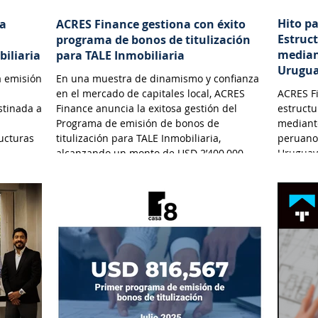
Hito p
na
ACRES Finance gestiona con éxito
Estruc
programa de bonos de titulización
median
biliaria
para TALE Inmobiliaria
Urugu
a emisión
En una muestra de dinamismo y confianza
en el mercado de capitales local, ACRES
ACRES Fi
stinada a
Finance anuncia la exitosa gestión del
estructu
Programa de emisión de bonos de
mediante
ructuras
titulización para TALE Inmobiliaria,
peruano
alcanzando un monto de USD 2’400,000.
Uruguay
e y
n en el
d
biliarias
o a
gociables