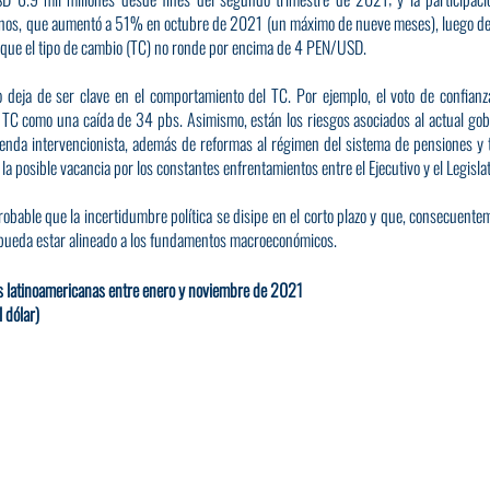
anos, que aumentó a 51% en octubre de 2021 (un máximo de nueve meses), luego de
a que el tipo de cambio (TC) no ronde por encima de 4 PEN/USD.
no deja de ser clave en el comportamiento del TC. Por ejemplo, el voto de confianz
l TC como una caída de 34 pbs. Asimismo, están los riesgos asociados al actual gobi
nda intervencionista, además de reformas al régimen del sistema de pensiones y t
y la posible vacancia por los constantes enfrentamientos entre el Ejecutivo y el Legislat
obable que la incertidumbre política se disipe en el corto plazo y que, consecuenteme
l pueda estar alineado a los fundamentos macroeconómicos.
as latinoamericanas entre enero y noviembre de 2021
 dólar)