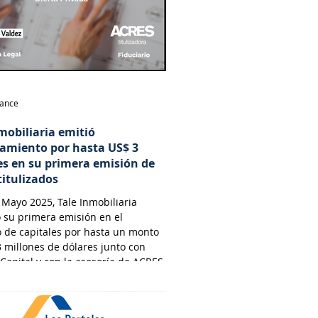
nance
mobiliaria emitió
iamiento por hasta US$ 3
es en su primera emisión de
titulizados
Mayo 2025, Tale Inmobiliaria
 su primera emisión en el
 de capitales por hasta un monto
 millones de dólares junto con
 Capital y con la asesoría de ACRES
dora y por el estudio Osorio &
abogados.