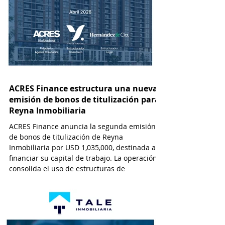
2’250,000
ACRES Finance estructura una nueva
emisión de bonos de titulización para
Reyna Inmobiliaria
ACRES Finance anuncia la segunda emisión
de bonos de titulización de Reyna
Inmobiliaria por USD 1,035,000, destinada a
financiar su capital de trabajo. La operación
consolida el uso de estructuras de
titulización como alternativa de
financiamiento cada vez más viable y
atractiva para empresas que operan en el
sector inmobiliario. Esta modalidad permite
a las desarrolladoras inmobiliarias