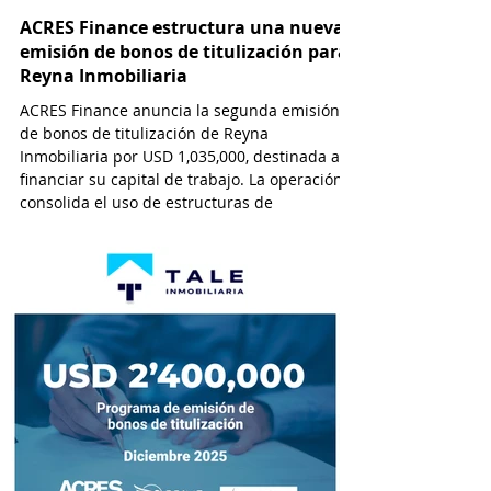
ACRES Finance estructura una nueva
emisión de bonos de titulización para
Reyna Inmobiliaria
ACRES Finance anuncia la segunda emisión
de bonos de titulización de Reyna
Inmobiliaria por USD 1,035,000, destinada a
financiar su capital de trabajo. La operación
consolida el uso de estructuras de
titulización como alternativa de
financiamiento cada vez más viable y
atractiva para empresas que operan en el
sector inmobiliario. Esta modalidad permite
a las desarrolladoras inmobiliarias
monetizar flujos futuros de efectivo a través
de la emisión de valores negociables en el