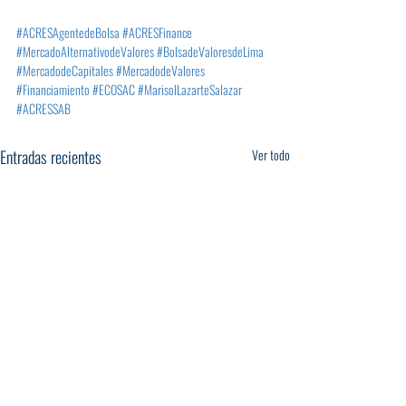
#ACRESAgentedeBolsa
#ACRESFinance
#MercadoAlternativodeValores
#BolsadeValoresdeLima
#MercadodeCapitales
#MercadodeValores
#Financiamiento
#ECOSAC
#MarisolLazarteSalazar
#ACRESSAB
Entradas recientes
Ver todo