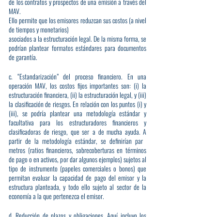
de los contratos y prospectos de una emisión a través del 
MAV.
Ello permite que los emisores reduzcan sus costos (a nivel 
de tiempos y monetarios)
asociados a la estructuración legal. De la misma forma, se 
podrían plantear formatos estándares para documentos 
de garantía.
c. “Estandarización” del proceso financiero. En una 
operación MAV, los costos fijos importantes son: (i) la 
estructuración financiera, (ii) la estructuración legal, y (iii) 
la clasificación de riesgos. En relación con los puntos (i) y 
(iii), se podría plantear una metodología estándar y 
facultativa para los estructuradores financieros y 
clasificadoras de riesgo, que ser a de mucha ayuda. A 
partir de la metodología estándar, se definirían par 
metros (ratios financieros, sobrecoberturas en términos 
de pago o en activos, por dar algunos ejemplos) sujetos al 
tipo de instrumento (papeles comerciales o bonos) que 
permitan evaluar la capacidad de pago del emisor y la 
estructura planteada, y todo ello sujeto al sector de la 
economía a la que pertenezca el emisor.
d. Reducción de plazos y obligaciones. Aquí incluyo los 