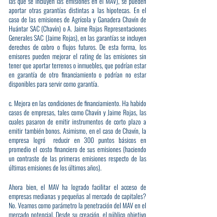
las que se incluyen las emisiones en el MAV), se pueden 
aportar otras garantías distintas a las hipotecas. En el 
caso de las emisiones de Agrícola y Ganadera Chavín de 
Huántar SAC (Chavín) o A. Jaime Rojas Representaciones 
Generales SAC (Jaime Rojas), en las garantías se incluyen 
derechos de cobro o flujos futuros. De esta forma, los 
emisores pueden mejorar el rating de las emisiones sin 
tener que aportar terrenos o inmuebles, que podrían estar 
en garantía de otro financiamiento o podrían no estar 
disponibles para servir como garantía.
c. Mejora en las condiciones de financiamiento. Ha habido 
casos de empresas, tales como Chavín y Jaime Rojas, las 
cuales pasaron de emitir instrumentos de corto plazo a 
emitir también bonos. Asimismo, en el caso de Chavín, la 
empresa logró  reducir en 300 puntos básicos en 
promedio el costo financiero de sus emisiones (haciendo 
un contraste de las primeras emisiones respecto de las 
últimas emisiones de los últimos años).
Ahora bien, el MAV ha logrado facilitar el acceso de 
empresas medianas y pequeñas al mercado de capitales? 
No. Veamos como parámetro la penetración del MAV en el 
mercado potencial. Desde su creación, el público objetivo 