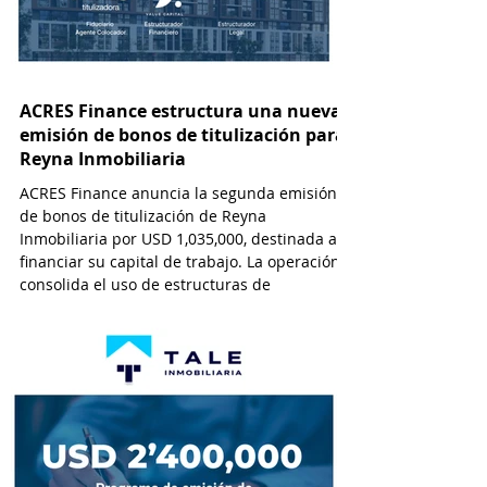
ACRES Finance estructura una nueva
emisión de bonos de titulización para
Reyna Inmobiliaria
ACRES Finance anuncia la segunda emisión
de bonos de titulización de Reyna
Inmobiliaria por USD 1,035,000, destinada a
financiar su capital de trabajo. La operación
consolida el uso de estructuras de
titulización como alternativa de
financiamiento cada vez más viable y
atractiva para empresas que operan en el
sector inmobiliario. Esta modalidad permite
a las desarrolladoras inmobiliarias
monetizar flujos futuros de efectivo a través
de la emisión de valores negociables en el