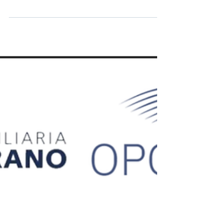
ACRES Titulizadora realizó primera
emisión de programa de bonos para
Terrano y Oporsa
ACRES Titulizadora realizó primera emisión de bonos para
Terrano y Oporsa