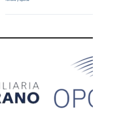
emisión de programa de bonos para
Terrano y Oporsa
Tercera emisión del primer programa de bonos de titulización de
Terrano y Oporsa