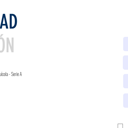
DAD
IÓN
ícola - Serie A