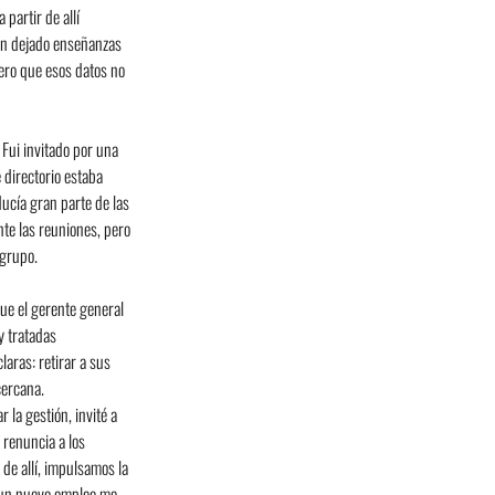
partir de allí 
an dejado enseñanzas 
ero que esos datos no 
Fui invitado por una 
 directorio estaba 
ucía gran parte de las 
nte las reuniones, pero 
 grupo.
ue el gerente general 
y tratadas 
aras: retirar a sus 
cercana.
 la gestión, invité a 
 renuncia a los 
de allí, impulsamos la 
o un nuevo empleo me 