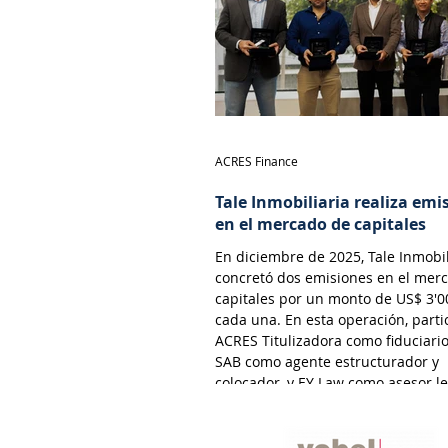
través de la emisión de valores ne
en el
ACRES Finance
Tale Inmobiliaria realiza emi
en el mercado de capitales
En diciembre de 2025, Tale Inmobil
concretó dos emisiones en el mer
capitales por un monto de US$ 3'0
cada una. En esta operación, parti
ACRES Titulizadora como fiduciari
SAB como agente estructurador y
colocador, y EY Law como asesor le