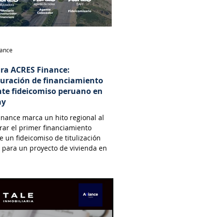
nance
ara ACRES Finance:
turación de financiamiento
te fideicomiso peruano en
ay
nance marca un hito regional al
rar el primer financiamiento
 un fideicomiso de titulización
 para un proyecto de vivienda en
.