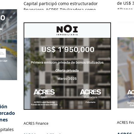
de US$ 3
Capital participó como estructurador
Alliance
financiero, ACRES Titulizadora como
Tituliza
Fiduciario, ACRES SAB como Agente
Valdez 
Estructurador y Lau-Tam & Walde como
asesor legal.
sión
Mercado
ones
ACRES Fi
ACRES Finance
pitales