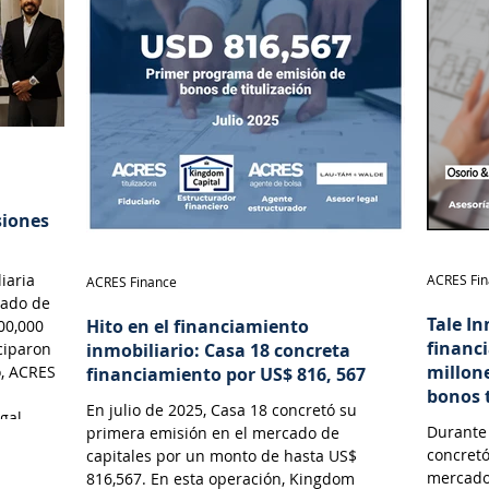
gociables
siones
iaria
ACRES Fi
ACRES Finance
cado de
Tale In
Hito en el financiamiento
00,000
financ
ciparon
inmobiliario: Casa 18 concreta
millon
o, ACRES
financiamiento por US$ 816, 567
bonos 
En julio de 2025, Casa 18 concretó su
gal.
Durante 
primera emisión en el mercado de
concretó
capitales por un monto de hasta US$
mercado
816,567. En esta operación, Kingdom