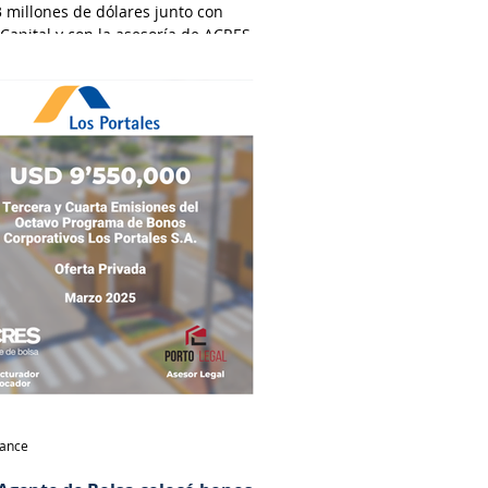
 millones de dólares junto con
 Capital y con la asesoría de ACRES
dora y por el estudio Osorio &
abogados.
nance