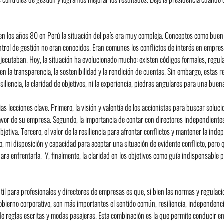
n los años 80 en Perú la situación del país era muy compleja. Conceptos como buen 
ntrol de gestión no eran conocidos. Eran comunes los conflictos de interés en empres
ejecutaban. Hoy, la situación ha evolucionado mucho: existen códigos formales, regula
 la transparencia, la sostenibilidad y la rendición de cuentas. Sin embargo, estas 
esiliencia, la claridad de objetivos, ni la experiencia, piedras angulares para una buen
as lecciones clave. Primero, la visión y valentía de los accionistas para buscar soluc
 favor de su empresa. Segundo, la importancia de contar con directores independiente
jetiva. Tercero, el valor de la resiliencia para afrontar conflictos y mantener la indep
o, mi disposición y capacidad para aceptar una situación de evidente conflicto, pero
ara enfrentarla.  Y, finalmente, la claridad en los objetivos como guía indispensable p
til para profesionales y directores de empresas es que, si bien las normas y regulac
bierno corporativo, son más importantes el sentido común, resiliencia, independencia
 de reglas escritas y modas pasajeras. Esta combinación es la que permite conducir e