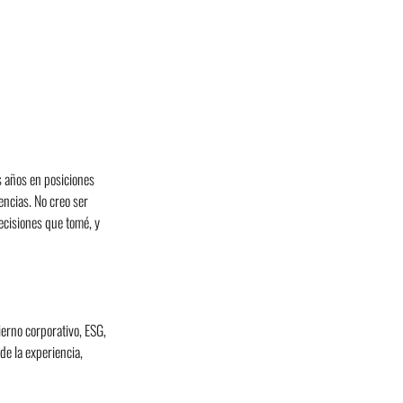
 años en posiciones 
ncias. No creo ser 
ecisiones que tomé, y 
ierno corporativo, ESG, 
de la experiencia, 