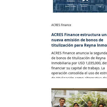
ACRES Finance
ACRES Finance estructura u
nueva emisión de bonos de
titulización para Reyna Inmo
ACRES Finance anuncia la segund
de bonos de titulización de Reyna
Inmobiliaria por USD 1,035,000, de
financiar su capital de trabajo. La
operación consolida el uso de est
de titulización como alternativa de
financiamiento cada vez más viabl
atractiva para empresas que opera
sector inmobiliario. Esta modalida
permite a las desarrolladoras inmo
monetizar flujos futuros de efectiv