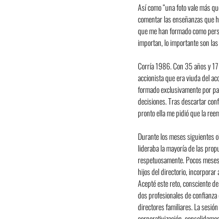
Así como “una foto vale más que
comentar las enseñanzas que h
que me han formado como person
importan, lo importante son las
Corría 1986. Con 35 años y 17 
accionista que era viuda del acc
formado exclusivamente por par
decisiones. Tras descartar conf
pronto ella me pidió que la ree
Durante los meses siguientes ob
lideraba la mayoría de las prop
respetuosamente. Pocos meses de
hijos del directorio, incorpora
Acepté este reto, consciente del
dos profesionales de confianza 
directores familiares. La sesió
corporativización, consolidamo