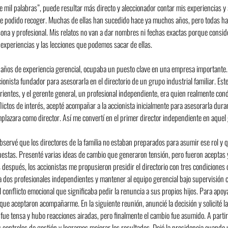
 mil palabras”, puede resultar más directo y aleccionador contar mis experiencias y a 
e podido recoger. Muchas de ellas han sucedido hace ya muchos años, pero todas h
a y profesional. Mis relatos no van a dar nombres ni fechas exactas porque consid
 experiencias y las lecciones que podemos sacar de ellas.
años de experiencia gerencial, ocupaba un puesto clave en una empresa importante. 
ionista fundador para asesorarla en el directorio de un grupo industrial familiar. Este
ientes, y el gerente general, un profesional independiente, era quien realmente cond
lictos de interés, acepté acompañar a la accionista inicialmente para asesorarla dura
mplazara como director. Así me convertí en el primer director independiente en aquel
servé que los directores de la familia no estaban preparados para asumir ese rol y q
uestas. Presenté varias ideas de cambio que generaron tensión, pero fueron aceptas 
spués, los accionistas me propusieron presidir el directorio con tres condiciones cl
r a dos profesionales independientes y mantener al equipo gerencial bajo supervisión 
 conflicto emocional que significaba pedir la renuncia a sus propios hijos. Para apoyar
que aceptaron acompañarme. En la siguiente reunión, anuncié la decisión y solicité la
n fue tensa y hubo reacciones airadas, pero finalmente el cambio fue asumido. A partir 
s controles de gestión y logramos mejorar los resultados. Dejé la presidencia cuand