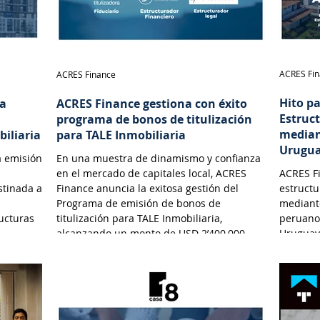
ACRES Fi
ACRES Finance
Hito p
na
ACRES Finance gestiona con éxito
Estruc
programa de bonos de titulización
median
biliaria
para TALE Inmobiliaria
Urugu
a emisión
En una muestra de dinamismo y confianza
en el mercado de capitales local, ACRES
ACRES Fi
stinada a
Finance anuncia la exitosa gestión del
estructu
Programa de emisión de bonos de
mediante
ructuras
titulización para TALE Inmobiliaria,
peruano
alcanzando un monto de USD 2’400,000.
Uruguay
e y
n en el
d
biliarias
o a