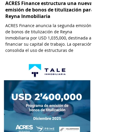
ACRES Finance estructura una nueva
emisión de bonos de titulización para
Reyna Inmobiliaria
ACRES Finance anuncia la segunda emisión
de bonos de titulización de Reyna
Inmobiliaria por USD 1,035,000, destinada a
financiar su capital de trabajo. La operación
consolida el uso de estructuras de
titulización como alternativa de
financiamiento cada vez más viable y
atractiva para empresas que operan en el
sector inmobiliario. Esta modalidad permite
a las desarrolladoras inmobiliarias
monetizar flujos futuros de efectivo a través
de la emisión de valores negociables en el