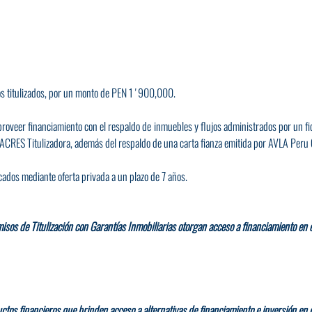
s titulizados, por un monto de PEN 1 ' 900,000.
proveer financiamiento con el respaldo de inmuebles y flujos administrados por un fid
 ACRES Titulizadora, además del respaldo de una carta fianza emitida por AVLA Per
cados mediante oferta privada a un plazo de 7 años.
isos de Titulización con Garantías Inmobiliarias otorgan acceso a financiamiento en e
tos financieros que brinden acceso a alternativas de financiamiento e inversión en e