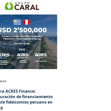
nance
ara ACRES Finance:
turación de financiamiento
te fideicomiso peruano en
ay