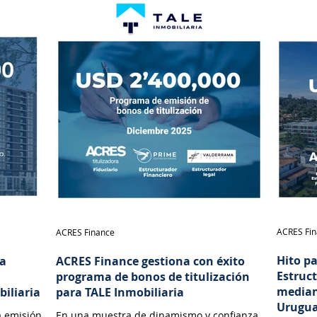
ACRES Fi
ACRES Finance
Hito p
na
ACRES Finance gestiona con éxito
Estruc
programa de bonos de titulización
median
biliaria
para TALE Inmobiliaria
Urugu
a emisión
En una muestra de dinamismo y confianza