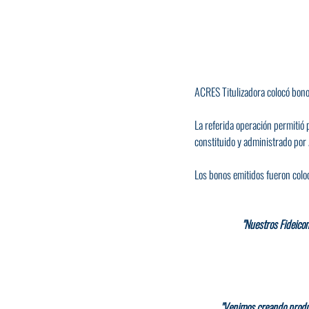
ACRES Titulizadora colocó bono
La referida operación permitió 
constituido y administrado por
Los bonos emitidos fueron colo
"Nuestros Fideicom
"Venimos creando produc