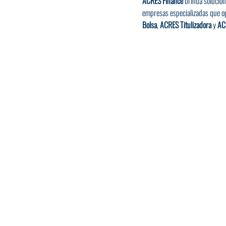
ACRES Finance
 brinda solucion
empresas especializadas que op
Bolsa
, 
ACRES Titulizadora
 y 
AC