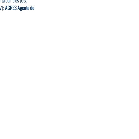
nta con tres (03) 
): 
ACRES Agente de 