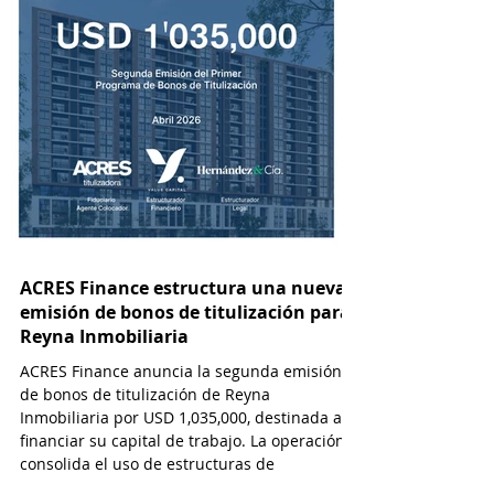
Soles en el mercado de capitales
US$ 875,000 a través
para el Proyecto High Life de
mercado de capitales
Madrid Inmobiliaria con inversión
Prospera Grupo Inmobi
de Faro Capital
ACRES Finance estructura una nueva
emisión de bonos de titulización para
Reyna Inmobiliaria
ACRES Finance anuncia la segunda emisión
de bonos de titulización de Reyna
Inmobiliaria por USD 1,035,000, destinada a
financiar su capital de trabajo. La operación
consolida el uso de estructuras de
titulización como alternativa de