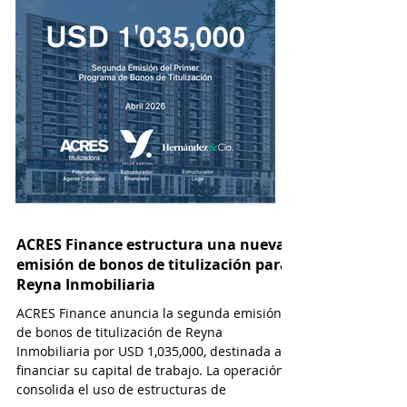
Soles en el mercado de capitales
US$ 875,000 a través
para el Proyecto High Life de
mercado de capitales
Madrid Inmobiliaria con inversión
Prospera Grupo Inmobi
de Faro Capital
ACRES Finance estructura una nueva
emisión de bonos de titulización para
Reyna Inmobiliaria
ACRES Finance anuncia la segunda emisión
de bonos de titulización de Reyna
Inmobiliaria por USD 1,035,000, destinada a
financiar su capital de trabajo. La operación
consolida el uso de estructuras de